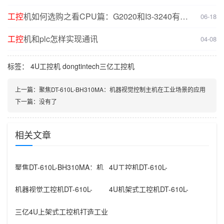
工控
机如何选购之看CPU篇：G2020和I3-3240有什
06-18
么不同？
工控
机和plc怎样实现通讯
04-08
标签：
4U工控机
dongtintech三亿工控机
上一篇：
聚焦DT-610L-BH310MA：机器视觉控制主机在工业场景的应用
下一篇：
没有了
相关文章
聚焦DT-610L-BH310MA：机
4U工控机DT-610L-
器视觉控制主机在工业场
BH470MA，工业智能化转型
理想
机器视觉工控机DT-610L-
4U机架式工控机DT-610L-
BQ270MA：高性能硬件+灵
TH110MA，工业场景全能
三亿4U上架式工控机打造工业
智造新标杆